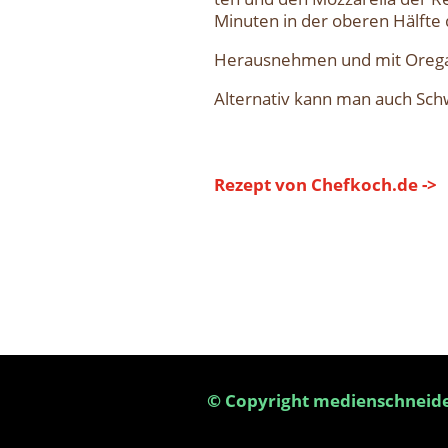
Minu­ten in der obe­ren Hälf­te 
Her­aus­neh­men und mit Ore­ga­
Alter­na­tiv kann man auch Sch
Rezept von Chefkoch.de ->
© Copyright medienschneide