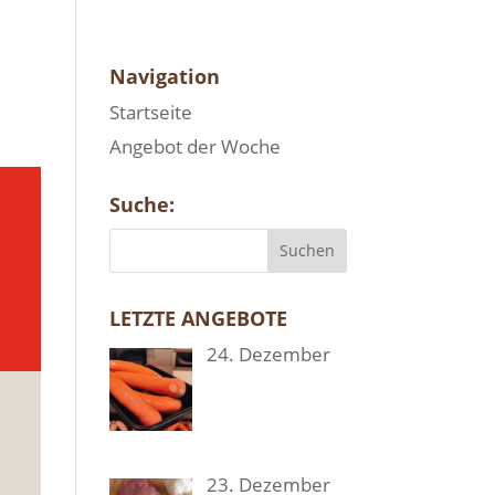
Navi­ga­ti­on
Start­sei­te
Ange­bot der Woche
Suche:
LETZ­TE ANGE­BO­TE
24. Dezem­ber
23. Dezem­ber