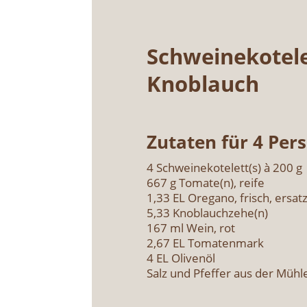
Schwei­ne­ko­te­
Knob­lauch
Zuta­ten für 4 Per­
4 Schweinekotelett(s) à 200 g
667 g Tomate(n), rei­fe
1,33 EL Ore­ga­no, frisch, ersatz
5,33 Knoblauchzehe(n)
167 ml Wein, rot
2,67 EL Toma­ten­mark
4 EL Oli­ven­öl
Salz und Pfef­fer aus der Müh­l