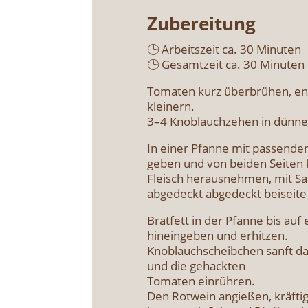
Zube­rei­tung
🕒 Arbeits­zeit ca. 30 Minu­ten
🕒 Gesamt­zeit ca. 30 Minu­ten
Toma­ten kurz über­brü­hen, ent
klei­nern.
3–4 Knob­lauch­ze­hen in dün­n
In einer Pfan­ne mit pas­sen­dem 
ge­ben und von bei­den Sei­ten k
Fleisch her­aus­neh­men, mit Sal
abge­deckt abge­deckt bei­sei­te 
Brat­fett in der Pfan­ne bis auf 
hin­ein­ge­ben und erhit­zen.
Knob­lauch­scheib­chen sanft dar
und die gehack­ten
Toma­ten ein­rüh­ren.
Den Rot­wein angie­ßen, kräf­tig