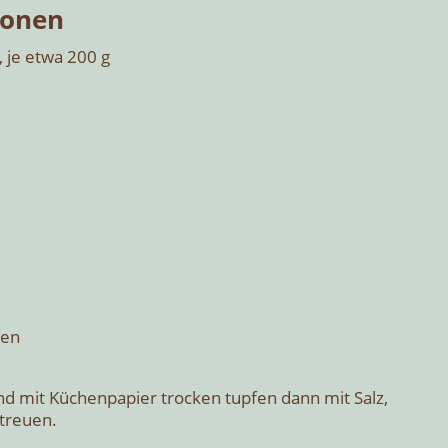
so­nen
, je etwa 200 g
ten
nd mit Küchen­pa­pier tro­cken tup­fen dann mit Salz,
streu­en.