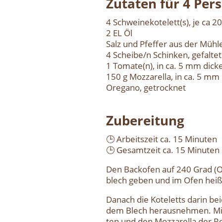
Zuta­ten für 4 Per­
4 Schweinekotelett(s), je ca 2
2 EL Öl
Salz und Pfef­fer aus der Müh­l
4 Scheibe/n Schin­ken, gefal­tet
1 Tomate(n), in ca. 5 mm dicke
150 g Moz­za­rel­la, in ca. 5 mm
Ore­ga­no, getrock­net
Zube­rei­tung
🕒 Arbeits­zeit ca. 15 Minu­ten
🕒 Gesamt­zeit ca. 15 Minu­ten
Den Back­ofen auf 240 Grad (Obe
blech geben und im Ofen heiß 
Danach die Kote­letts dar­in bei
dem Blech her­aus­neh­men. Mit
ten und den Moz­za­rel­la der R