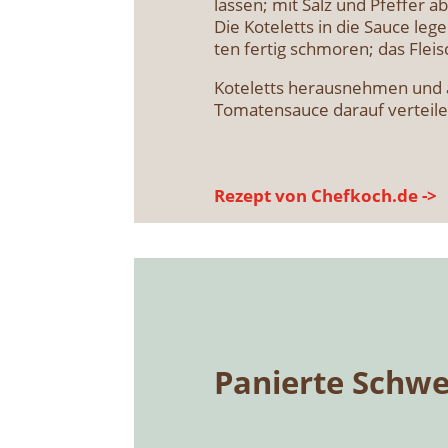
las­sen; mit Salz und Pfef­fer 
Die Kote­letts in die Sau­ce leg
ten fer­tig schmo­ren; das Flei
Kote­letts her­aus­neh­men und a
Toma­ten­sauce dar­auf ver­tei­l
Rezept von Chefkoch.de ->
Panier­te Schwei­