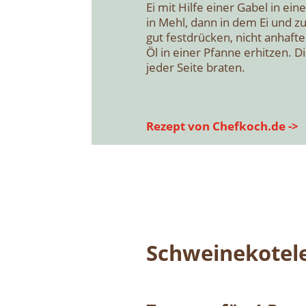
Ei mit Hil­fe einer Gabel in eine
in Mehl, dann in dem Ei und zu
gut fest­drü­cken, nicht anhaf­te
Öl in einer Pfan­ne erhit­zen. Di
jeder Sei­te bra­ten.
Rezept von Chefkoch.de ->
Schwei­ne­ko­te­