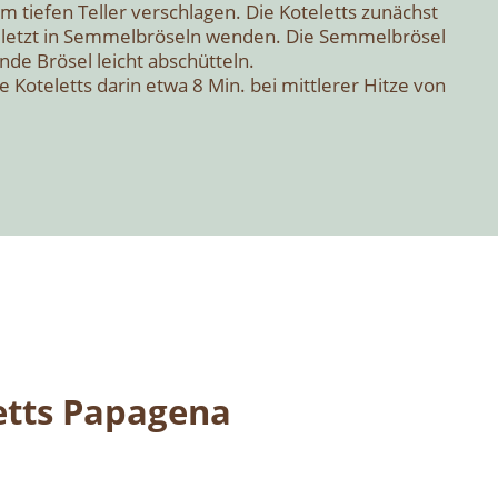
m tie­fen Tel­ler ver­schla­gen. Die Kote­letts zunächst
letzt in Sem­mel­brö­seln wen­den. Die Sem­mel­brö­sel
n­de Brö­sel leicht abschüt­teln.
e Kote­letts dar­in etwa 8 Min. bei mitt­le­rer Hit­ze von
letts Papa­ge­na