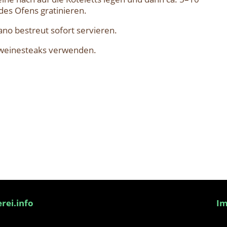
des Ofens gra­ti­nie­ren.
no bestreut sofort ser­vie­ren.
wei­ne­steaks ver­wen­den.
rei.info
I