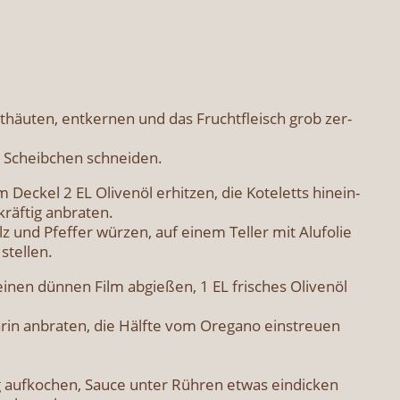
­häu­ten, ent­ker­nen und das Frucht­fleisch grob zer­
e Scheib­chen schnei­den.
Deckel 2 EL Oli­ven­öl erhit­zen, die Kote­letts hin­ein­
räf­tig anbra­ten.
z und Pfef­fer wür­zen, auf einem Tel­ler mit Alu­fo­lie
stel­len.
einen dün­nen Film abgie­ßen, 1 EL fri­sches Oli­ven­öl
­in anbra­ten, die Hälf­te vom Ore­ga­no ein­streu­en
 auf­ko­chen, Sau­ce unter Rüh­ren etwas ein­di­cken