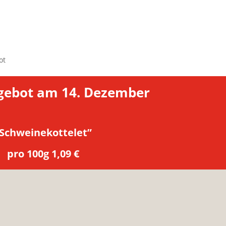
ot
e­bot am 14. Dezem­ber
Schwei­ne­kot­te­let”
pro 100g 1,09 €