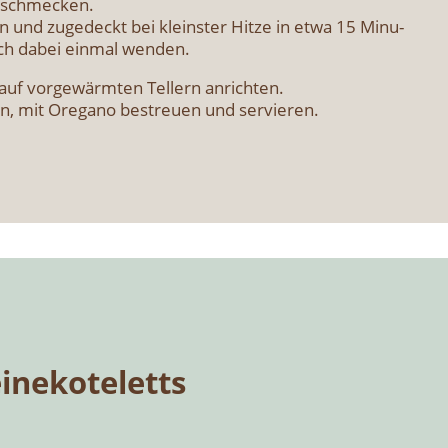
abschme­cken.
en und zuge­deckt bei kleins­ter Hit­ze in etwa 15 Minu­
sch dabei ein­mal wen­den.
uf vor­ge­wärm­ten Tel­lern anrich­ten.
en, mit Ore­ga­no bestreu­en und ser­vie­ren.
ne­ko­te­letts