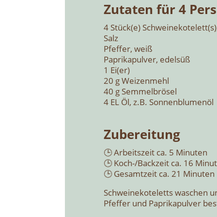
Zuta­ten für 4 Per­
4 Stück(e) Schweinekotelett(s)
Salz
Pfef­fer, weiß
Papri­ka­pul­ver, edel­süß
1 Ei(er)
20 g Wei­zen­mehl
40 g Sem­mel­brö­sel
4 EL Öl, z.B. Son­nen­blu­men­öl
Zube­rei­tung
🕒 Arbeits­zeit ca. 5 Minu­ten
🕒 Koch-/Back­zeit ca. 16 Minu­
🕒 Gesamt­zeit ca. 21 Minu­ten
Schwei­ne­ko­te­letts waschen u
Pfef­fer und Papri­ka­pul­ver be