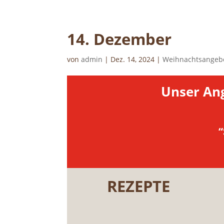
14. Dezem­ber
von
admin
|
Dez. 14, 2024
|
Weihnachtsangeb
Unser Ang
“
REZEP­TE