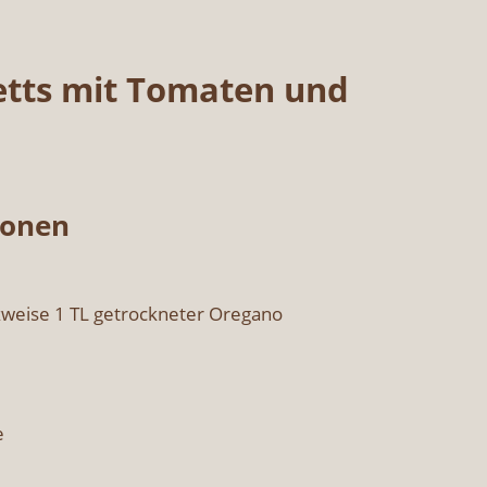
letts mit Toma­ten und
so­nen
­wei­se 1 TL getrock­ne­ter Ore­ga­no
e