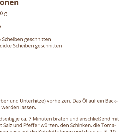
so­nen
00 g
e
 Schei­ben geschnit­ten
 dicke Schei­ben geschnit­ten
r und Unter­hit­ze) vor­hei­zen. Das Öl auf ein Back­
wer­den las­sen.
d­sei­tig je ca. 7 Minu­ten bra­ten und anschlie­ßend mit
 Salz und Pfef­fer wür­zen, den Schin­ken, die Toma­
ei­he nach auf die Kote­letts legen und dann ca. 5–10